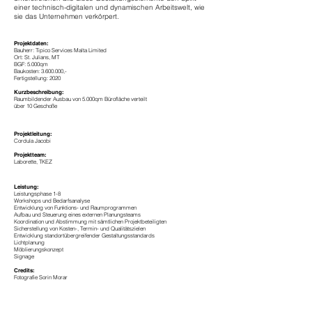
einer technisch-digitalen und dynamischen Arbeitswelt, wie
sie das Unternehmen verkörpert.
Projektdaten:
Bauherr: Tipico Services Malta Limited
Ort: St. Julians, MT
BGF: 5.000qm
Baukosten: 3.600.000,-
Fertigstellung: 2020
Kurzbeschreibung:
Raumbildender Ausbau von 5.000qm Bürofläche verteilt
über 10 Geschoße
Projektleitung:
Cordula Jacobi
Projektteam:
Laborette, TKEZ
Leistung:
Leistungsphase 1-8
Workshops und Bedarfsanalyse
Entwicklung von Funktions- und Raumprogrammen
Aufbau und Steuerung eines externen Planungsteams
Koordination und Abstimmung mit sämtlichen Projektbeteiligten
Sicherstellung von Kosten-, Termin- und Qualitätszielen
Entwicklung standortübergreifender Gestaltungsstandards
Lichtplanung
Möblierungskonzept
Signage
Credits:
Fotografie Sorin Morar