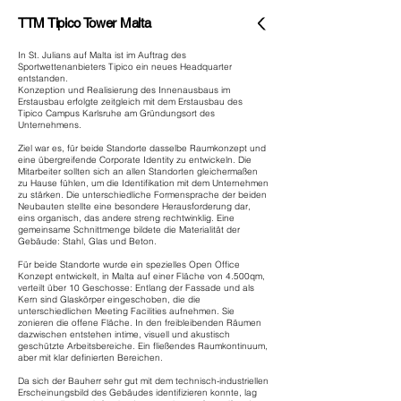
TTM Tipico Tower Malta
In St. Julians auf Malta ist im Auftrag des
Sportwettenanbieters Tipico ein neues Headquarter
entstanden.
Konzeption und Realisierung des Innenausbaus im
Erstausbau erfolgte zeitgleich mit dem Erstausbau des
Tipico Campus Karlsruhe am Gründungsort des
Unternehmens.
Ziel war es, für beide Standorte dasselbe Raumkonzept und
eine übergreifende Corporate Identity zu entwickeln. Die
Mitarbeiter sollten sich an allen Standorten gleichermaßen
zu Hause fühlen, um die Identifikation mit dem Unternehmen
zu stärken. Die unterschiedliche Formensprache der beiden
Neubauten stellte eine besondere Herausforderung dar,
eins organisch, das andere streng rechtwinklig. Eine
gemeinsame Schnittmenge bildete die Materialität der
Gebäude: Stahl, Glas und Beton.
Für beide Standorte wurde ein spezielles Open Office
Konzept entwickelt, in Malta auf einer Fläche von 4.500qm,
verteilt über 10 Geschosse: Entlang der Fassade und als
Kern sind Glaskörper eingeschoben, die die
unterschiedlichen Meeting Facilities aufnehmen. Sie
zonieren die offene Fläche. In den freibleibenden Räumen
dazwischen entstehen intime, visuell und akustisch
geschützte Arbeitsbereiche. Ein fließendes Raumkontinuum,
aber mit klar definierten Bereichen.
Da sich der Bauherr sehr gut mit dem technisch-industriellen
Erscheinungsbild des Gebäudes identifizieren konnte, lag