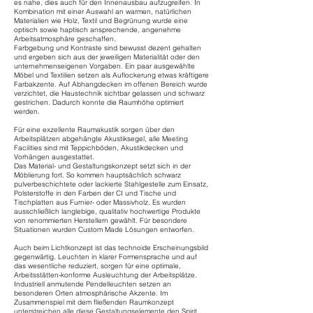
es nahe, dies auch für den Innenausbau aufzugreifen. In
Kombination mit einer Auswahl an warmen, natürlichen
Materialien wie Holz, Textil und Begrünung wurde eine
optisch sowie haptisch ansprechende, angenehme
Arbeitsatmosphäre geschaffen.
Farbgebung und Kontraste sind bewusst dezent gehalten
und ergeben sich aus der jeweiligen Materialität oder den
unternehmenseigenen Vorgaben. Ein paar ausgewählte
Möbel und Textilien setzen als Auflockerung etwas kräftigere
Farbakzente. Auf Abhangdecken im offenen Bereich wurde
verzichtet, die Haustechnik sichtbar gelassen und schwarz
gestrichen. Dadurch konnte die Raumhöhe optimiert
werden.
Für eine exzellente Raumakustik sorgen über den
Arbeitsplätzen abgehängte Akustiksegel, alle Meeting
Facilities sind mit Teppichböden, Akustikdecken und
Vorhängen ausgestattet.
Das Material- und Gestaltungskonzept setzt sich in der
Möblierung fort. So kommen hauptsächlich schwarz
pulverbeschichtete oder lackierte Stahlgestelle zum Einsatz,
Polsterstoffe in den Farben der CI und Tische und
Tischplatten aus Furnier- oder Massivholz. Es wurden
ausschließlich langlebige, qualitativ hochwertige Produkte
von renommierten Herstellern gewählt. Für besondere
Situationen wurden Custom Made Lösungen entworfen.
Auch beim Lichtkonzept ist das technoide Erscheinungsbild
gegenwärtig. Leuchten in klarer Formensprache und auf
das wesentliche reduziert, sorgen für eine optimale,
Arbeitsstätten-konforme Ausleuchtung der Arbeitsplätze.
Industriell anmutende Pendelleuchten setzen an
besonderen Orten atmosphärische Akzente. Im
Zusammenspiel mit dem fließenden Raumkonzept
unterstreichen alle diese Gestaltungselemente den Spirit