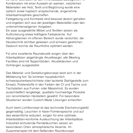
Kombination mit einer Auswahl an warmen, natürlichen
Materialien wie Holz, Textil und Begrünung wurde eine
optisch sowie haptisch ansprechende, angenehme
Arbeitsatmosphäre geschaffen.
Farbgebung und Kontraste sind bewusst dezent gehalten
und ergeben sich aus der jeweiligen Materialität oder den
unternehmenseigenen Vorgaben.
Ein paar ausgewählte Möbel und Textilien setzen als
Auflockerung etwas kräftigere Farbakzente. Auf
Abhangdecken im offenen Bereich wurde verzichtet, die
Haustechnik sichtbar gelassen und schwarz gestrichen.
Dadurch konnte die Raumhöhe optimiert werden.
Für eine exzellente Raumakustik sorgen über den
Arbeitsplätzen abgehängte Akustiksegel, alle Meeting
Facilities sind mit Teppichböden, Akustikdecken und
Vorhängen ausgestattet.
Das Material- und Gestaltungskonzept setzt sich in der
Möblierung fort. So kommen hauptsächlich
schwarzpulverbeschichtete oder lackierte Stahlgestelle zum
Einsatz, Polsterstoffe in den Farben der CI und Tische und
Tischplatten aus Furnier- oder Massivholz. Es wurden
ausschließlich langlebige, qualitativ hochwertige Produkte
von renommierten Herstellern gewählt. Für besondere
Situationen wurden Custom Made Lösungen entworfen.
Auch beim Lichtkonzept ist das technoide Erscheinungsbild
gegenwärtig. Leuchten in klarer Formensprache und auf
das wesentliche reduziert, sorgen für eine optimale,
Arbeitsstätten-konforme Ausleuchtung der Arbeitsplätze.
Industriell anmutende Pendelleuchten setzen an
besonderen Orten atmosphärische Akzente. Im
Zusammenspiel mit dem fließenden Raumkonzept