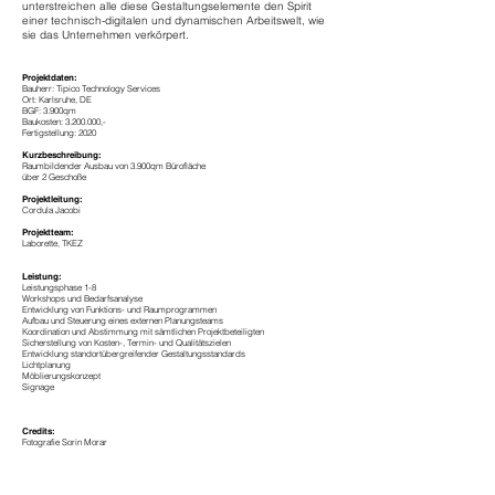
unterstreichen alle diese Gestaltungselemente den Spirit
einer technisch-digitalen und dynamischen Arbeitswelt, wie
sie das Unternehmen verkörpert.
Projektdaten:
Bauherr: Tipico Technology Services
Ort: Karlsruhe, DE
BGF: 3.900qm
Baukosten: 3.200.000,-
Fertigstellung: 2020
Kurzbeschreibung:
Raumbildender Ausbau von 3.900qm Bürofläche
über 2 Geschoße
Projektleitung:
Cordula Jacobi
Projektteam:
Laborette, TKEZ
Leistung:
Leistungsphase 1-8
Workshops und Bedarfsanalyse
Entwicklung von Funktions- und Raumprogrammen
Aufbau und Steuerung eines externen Planungsteams
Koordination und Abstimmung mit sämtlichen Projektbeteiligten
Sicherstellung von Kosten-, Termin- und Qualitätszielen
Entwicklung standortübergreifender Gestaltungsstandards
Lichtplanung
Möblierungskonzept
Signage
Credits:
Fotografie Sorin Morar