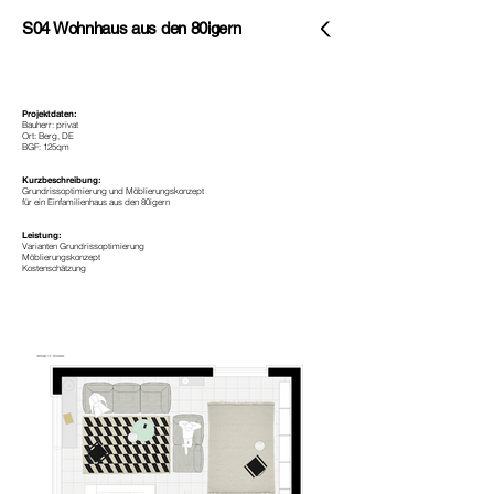
S04 Wohnhaus aus den 80igern
Projektdaten:
Bauherr: privat
Ort: Berg, DE
BGF: 125qm
Kurzbeschreibung:
Grundrissoptimierung und Möblierungskonzept
für ein Einfamilienhaus aus den 80igern
Leistung:
Varianten Grundrissoptimierung
Möblierungskonzept
Kostenschätzung